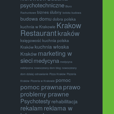
psychotechniczne
Biuro
biznes ślubny
Rachunkowe
botoks
budowa
budowa domu
dobra polska
Krakow
kuchnia w Krakowie
Restaurant
kraków
księgowość
kuchnia polska
kuchnia włoska
Kraków
marketing w
Kraków
sieci
medycyna
medycyna
estetyczna
nowoczesny dom blog
nowoczesny
dom dzisiaj
odnawianie
Pizza Kraków
Pizzeria
pomoc
Kraków
Pizzeria w Krakowie
pomoc prawna
prawo
problemy prawne
Psychotesty
rehabilitacja
rekalam
reklama w