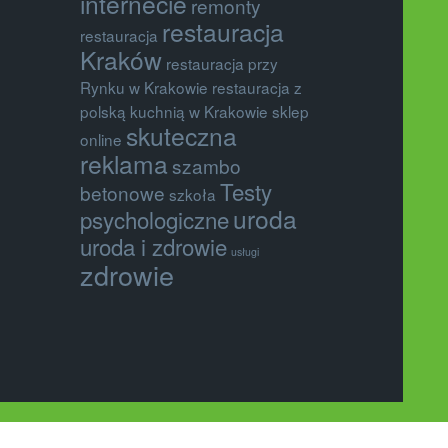
internecie
remonty
restauracja
restauracja
Kraków
restauracja przy
Rynku w Krakowie
restauracja z
polską kuchnią w Krakowie
sklep
skuteczna
online
reklama
szambo
Testy
betonowe
szkoła
uroda
psychologiczne
uroda i zdrowie
usługi
zdrowie