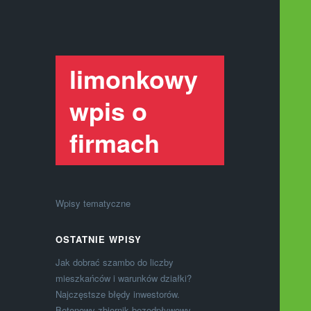
limonkowy
wpis o
firmach
Wpisy tematyczne
OSTATNIE WPISY
Jak dobrać szambo do liczby
mieszkańców i warunków działki?
Najczęstsze błędy inwestorów.
Betonowy zbiornik bezodpływowy –