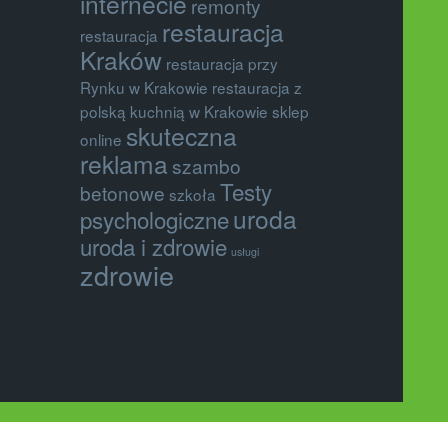
internecie
remonty
restauracja
restauracja
Kraków
restauracja przy
Rynku w Krakowie
restauracja z
polską kuchnią w Krakowie
sklep
skuteczna
online
reklama
szambo
Testy
betonowe
szkoła
uroda
psychologiczne
uroda i zdrowie
usługi
zdrowie