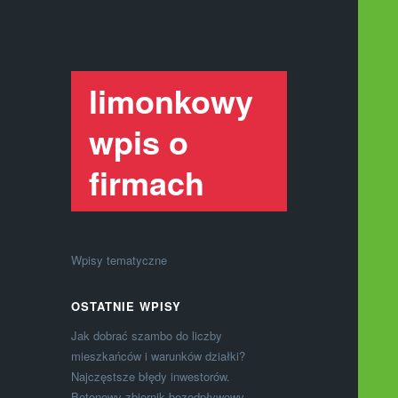
limonkowy
wpis o
firmach
Wpisy tematyczne
OSTATNIE WPISY
Jak dobrać szambo do liczby
mieszkańców i warunków działki?
Najczęstsze błędy inwestorów.
Betonowy zbiornik bezodpływowy –