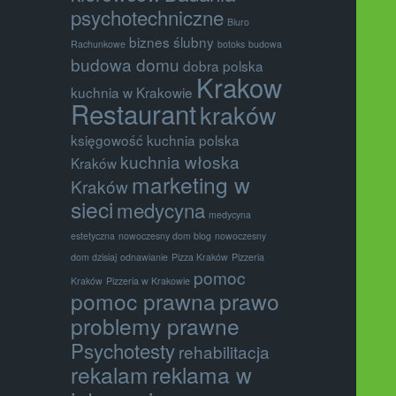
psychotechniczne
Biuro
biznes ślubny
Rachunkowe
botoks
budowa
budowa domu
dobra polska
Krakow
kuchnia w Krakowie
Restaurant
kraków
księgowość
kuchnia polska
kuchnia włoska
Kraków
marketing w
Kraków
sieci
medycyna
medycyna
estetyczna
nowoczesny dom blog
nowoczesny
dom dzisiaj
odnawianie
Pizza Kraków
Pizzeria
pomoc
Kraków
Pizzeria w Krakowie
pomoc prawna
prawo
problemy prawne
Psychotesty
rehabilitacja
rekalam
reklama w