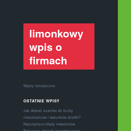
limonkowy
wpis o
firmach
Wpisy tematyczne
OSTATNIE WPISY
Jak dobrać szambo do liczby
mieszkańców i warunków działki?
Najczęstsze błędy inwestorów.
Betonowy zbiornik bezodpływowy –