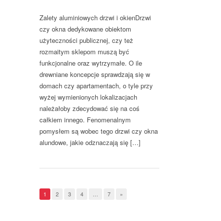
Zalety aluminiowych drzwi i okienDrzwi
czy okna dedykowane obiektom
użyteczności publicznej, czy też
rozmaitym sklepom muszą być
funkcjonalne oraz wytrzymałe. O ile
drewniane koncepcje sprawdzają się w
domach czy apartamentach, o tyle przy
wyżej wymienionych lokalizacjach
należałoby zdecydować się na coś
całkiem innego. Fenomenalnym
pomysłem są wobec tego drzwi czy okna
alundowe, jakie odznaczają się […]
1
2
3
4
…
7
»