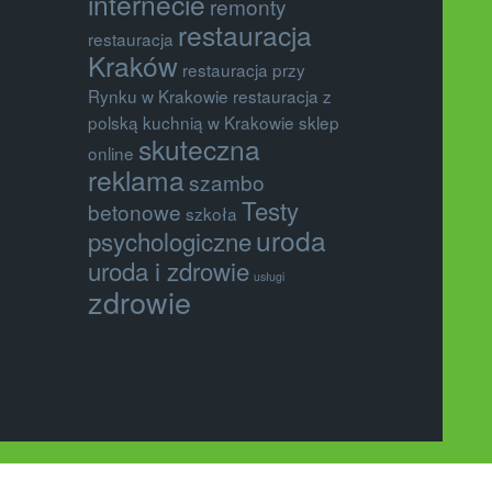
internecie
remonty
restauracja
restauracja
Kraków
restauracja przy
Rynku w Krakowie
restauracja z
polską kuchnią w Krakowie
sklep
skuteczna
online
reklama
szambo
Testy
betonowe
szkoła
uroda
psychologiczne
uroda i zdrowie
usługi
zdrowie