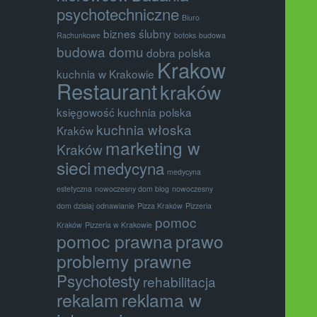
psychotechniczne
Biuro
biznes ślubny
Rachunkowe
botoks
budowa
budowa domu
dobra polska
Krakow
kuchnia w Krakowie
Restaurant
kraków
księgowość
kuchnia polska
kuchnia włoska
Kraków
marketing w
Kraków
sieci
medycyna
medycyna
estetyczna
nowoczesny dom blog
nowoczesny
dom dzisiaj
odnawianie
Pizza Kraków
Pizzeria
pomoc
Kraków
Pizzeria w Krakowie
pomoc prawna
prawo
problemy prawne
Psychotesty
rehabilitacja
rekalam
reklama w