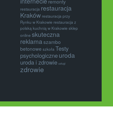
internecie
remonty
restauracja
restauracja
Kraków
restauracja przy
Rynku w Krakowie
restauracja z
polską kuchnią w Krakowie
sklep
skuteczna
online
reklama
szambo
Testy
betonowe
szkoła
uroda
psychologiczne
uroda i zdrowie
usługi
zdrowie