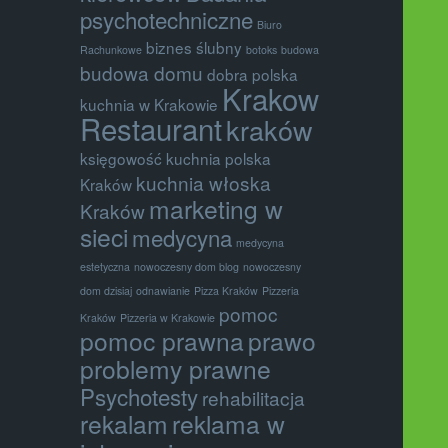
psychotechniczne
Biuro
biznes ślubny
Rachunkowe
botoks
budowa
budowa domu
dobra polska
Krakow
kuchnia w Krakowie
Restaurant
kraków
księgowość
kuchnia polska
kuchnia włoska
Kraków
marketing w
Kraków
sieci
medycyna
medycyna
estetyczna
nowoczesny dom blog
nowoczesny
dom dzisiaj
odnawianie
Pizza Kraków
Pizzeria
pomoc
Kraków
Pizzeria w Krakowie
pomoc prawna
prawo
problemy prawne
Psychotesty
rehabilitacja
rekalam
reklama w