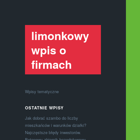
limonkowy
wpis o
firmach
Wpisy tematyczne
OSTATNIE WPISY
Jak dobrać szambo do liczby
mieszkańców i warunków działki?
Najczęstsze błędy inwestorów.
Betonowy zbiornik bezodpływowy –