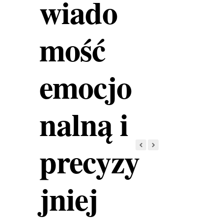
wiado
mość
emocjo
nalną i
precyzy
jniej