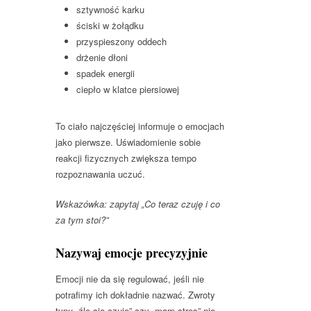
sztywność karku
ściski w żołądku
przyspieszony oddech
drżenie dłoni
spadek energii
ciepło w klatce piersiowej
To ciało najczęściej informuje o emocjach
jako pierwsze. Uświadomienie sobie
reakcji fizycznych zwiększa tempo
rozpoznawania uczuć.
Wskazówka: zapytaj „Co teraz czuję i co
za tym stoi?”
Nazywaj emocje precyzyjnie
Emocji nie da się regulować, jeśli nie
potrafimy ich dokładnie nazwać. Zwroty
typu „źle się czuję” czy „mam stres” nie