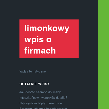
limonkowy
wpis o
firmach
Wpisy tematyczne
OSTATNIE WPISY
Jak dobrać szambo do liczby
mieszkańców i warunków działki?
Najczęstsze błędy inwestorów.
Betonowy zbiornik bezodpływowy –