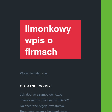
limonkowy
wpis o
firmach
Wpisy tematyczne
OSTATNIE WPISY
Jak dobrać szambo do liczby
mieszkańców i warunków działki?
Najczęstsze błędy inwestorów.
Betonowy zbiornik bezodpływowy –