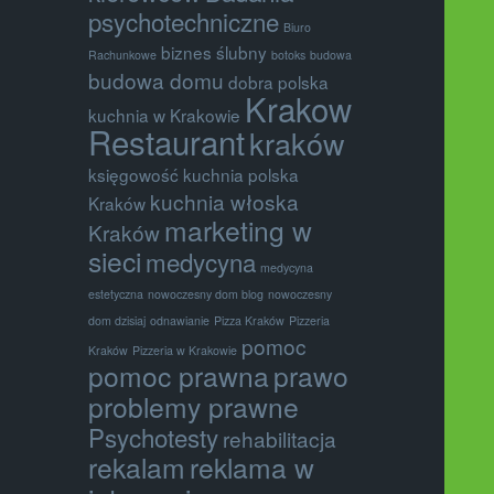
psychotechniczne
Biuro
biznes ślubny
Rachunkowe
botoks
budowa
budowa domu
dobra polska
Krakow
kuchnia w Krakowie
Restaurant
kraków
księgowość
kuchnia polska
kuchnia włoska
Kraków
marketing w
Kraków
sieci
medycyna
medycyna
estetyczna
nowoczesny dom blog
nowoczesny
dom dzisiaj
odnawianie
Pizza Kraków
Pizzeria
pomoc
Kraków
Pizzeria w Krakowie
pomoc prawna
prawo
problemy prawne
Psychotesty
rehabilitacja
rekalam
reklama w