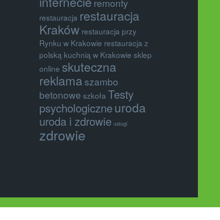
internecie
remonty
restauracja
restauracja
Kraków
restauracja przy
Rynku w Krakowie
restauracja z
polską kuchnią w Krakowie
sklep
skuteczna
online
reklama
szambo
Testy
betonowe
szkoła
uroda
psychologiczne
uroda i zdrowie
usługi
zdrowie