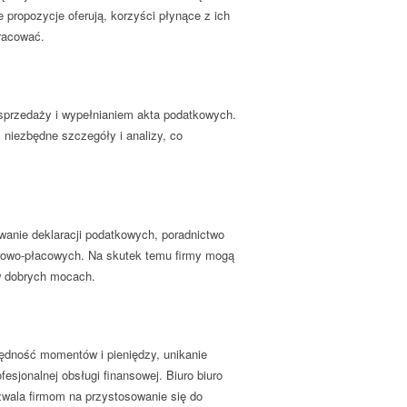
 propozycje oferują, korzyści płynące z ich
racować.
w sprzedaży i wypełnianiem akta podatkowych.
 niezbędne szczegóły i analizy, co
wanie deklaracji podatkowych, poradnictwo
drowo-płacowych. Na skutek temu firmy mogą
w dobrych mocach.
zędność momentów i pieniędzy, unikanie
sjonalnej obsługi finansowej. Biuro biuro
ozwala firmom na przystosowanie się do