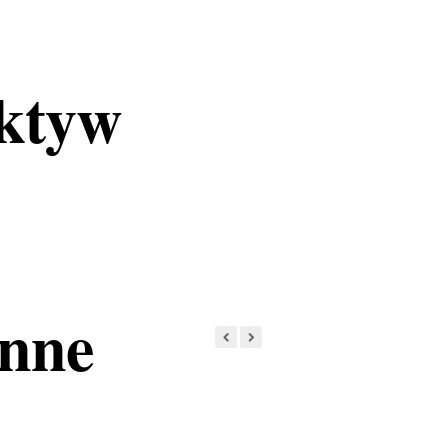
ktyw
enne