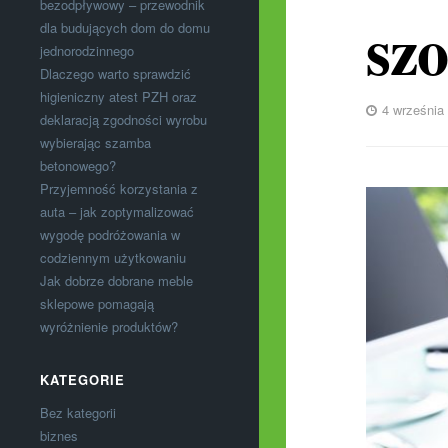
bezodpływowy – przewodnik
sz
dla budujących dom do domu
jednorodzinnego
Dlaczego warto sprawdzić
higieniczny atest PZH oraz
4 września
deklaracją zgodności wyrobu
wybierając szamba
betonowego?
Przyjemność korzystania z
auta – jak zoptymalizować
wygodę podróżowania w
codziennym użytkowaniu
Jak dobrze dobrane meble
sklepowe pomagają
wyróżnienie produktów?
KATEGORIE
Bez kategorii
biznes