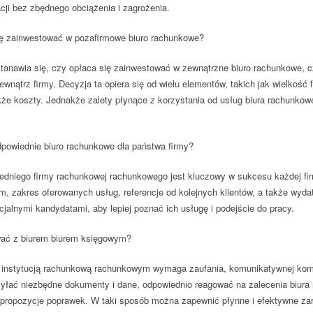
cji bez zbędnego obciążenia i zagrożenia.
ię zainwestować w pozafirmowe biuro rachunkowe?
stanawia się, czy opłaca się zainwestować w zewnątrzne biuro rachunkowe, c
nątrz firmy. Decyzja ta opiera się od wielu elementów, takich jak wielkość f
że koszty. Jednakże zalety płynące z korzystania od usług biura rachunkowe
powiednie biuro rachunkowe dla państwa firmy?
dniego firmy rachunkowej rachunkowego jest kluczowy w sukcesu każdej fi
izm, zakres oferowanych usług, referencje od kolejnych klientów, a także wyda
cjalnymi kandydatami, aby lepiej poznać ich usługę i podejście do pracy.
wać z biurem biurem księgowym?
instytucją rachunkową rachunkowym wymaga zaufania, komunikatywnej komu
syłać niezbędne dokumenty i dane, odpowiednio reagować na zalecenia biura
 propozycje poprawek. W taki sposób można zapewnić płynne i efektywne zarz