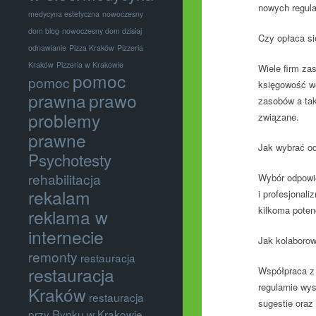
nowych regula
medycyna estetyczna
nowoczesny
dom blog
nowoczesny dom dzisiaj
Czy opłaca s
odnawianie
Pizza Kraków
Pizzeria
Kraków
Pizzeria w Krakowie
Wiele firm za
pomoc
pomoc
księgowość wew
prawna
prawo
zasobów a tak
problemy
związane.
prawne
Jak wybrać od
Psychotesty
rehabilitacja
Wybór odpowie
rekalam
i profesjonal
kilkoma poten
reklama w
internecie
Jak kolaboro
remonty
restauracja
restauracja
Współpraca z 
regularnie wy
Kraków
restauracja
sugestie oraz
przy Rynku w Krakowie