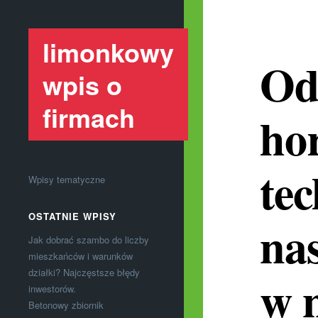
limonkowy
Od
wpis o
firmach
ho
te
Wpisy tematyczne
OSTATNIE WPISY
nas
Jak dobrać szambo do liczby
mieszkańców i warunków
działki? Najczęstsze błędy
w 
inwestorów.
Betonowy zbiornik