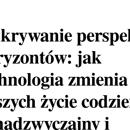
krywanie perspe
ryzontów: jak
chnologia zmienia
zych życie codzi
nadzwyczajny i