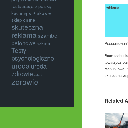
restauracja z polską
Reklama
kuchnią w Krakowie
sklep online
skuteczna
reklama
szambo
betonowe
szkoła
Podsumowani
Testy
Biuro rachunk
psychologiczne
towarzysz biz
uroda
uroda i
rachunkową. K
zdrowie
skuteczna wsp
usługi
zdrowie
Related A