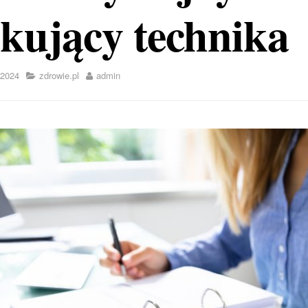
okujący technika
 2024
zdrowie.pl
admin