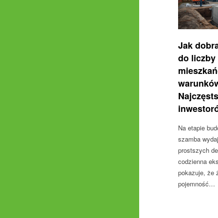
Jak dobr
do liczby
mieszkań
warunków
Najczęst
inwestor
Na etapie bu
szamba wydaje
prostszych de
codzienna eks
pokazuje, że 
pojemność…