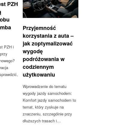
est PZH
ą
robu
amba
Przyjemność
korzystania z auta –
jak zoptymalizować
st PZH i
wygodę
 przy
podróżowania w
onowego?
codziennym
racja
użytkowaniu
sprawdzić,
Wprowadzenie do tematu
wygody jazdy samochodem:
Komfort jazdy samochodem to
temat, który zyskuje na
znaczeniu, szczególnie przy
dłuższych trasach i…