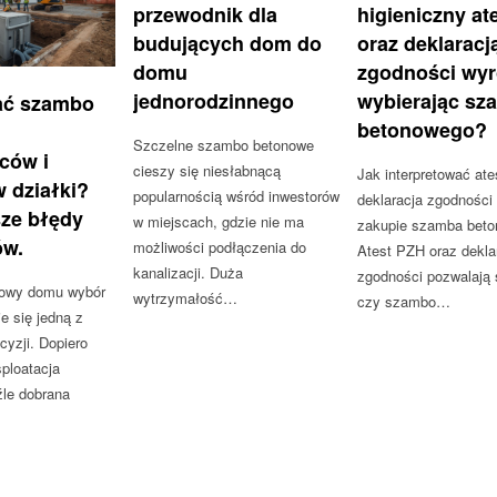
przewodnik dla
higieniczny at
budujących dom do
oraz deklaracj
domu
zgodności wy
jednorodzinnego
wybierając sz
ać szambo
betonowego?
Szczelne szambo betonowe
ców i
cieszy się niesłabnącą
Jak interpretować ate
 działki?
popularnością wśród inwestorów
deklaracja zgodności
sze błędy
w miejscach, gdzie nie ma
zakupie szamba bet
ów.
możliwości podłączenia do
Atest PZH oraz dekla
kanalizacji. Duża
zgodności pozwalają 
dowy domu wybór
wytrzymałość…
czy szambo…
 się jedną z
cyzji. Dopiero
ploatacja
źle dobrana