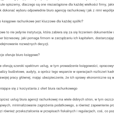
ule opiszemy, dlaczego są one niezastąpione dla każdej wielkości firmy, jakie
ak dokonać wyboru odpowiednie biuro agencję rachunkową i jak z nimi współp
o księgowe rachunkowe jest kluczowe dla każdej spółki?
owe to nie jedynie instytucja, która zabiera się za się liczeniem dokumentó
ner biznesowy, jaki pomaga firmom w zarządzaniu ich kapitałem, dostarczając
odejmowanie rozważnych decyzji.
cje oferuje biuro księgowe?
e oferują szeroki spektrum usług, w tym prowadzenie księgowości, opracowy
alizy budżetowe, audyty, a oprócz tego wsparcie w operacjach rozliczeń ka
 swojej pracy głównej, mając ubezpieczenie, że ich sprawy ekonomiczne są 
niające się z korzystania z ofert biura rachunkowego
oprzez usług biura agencji rachunkowej ma wiele dobrych stron, w tym oszc
owych, minimalizowanie zagrożenia podatkowego, a również zapewnienie profe
zi również przekształcenia w przepisach fiskalnych i regulacjach, coś, co p