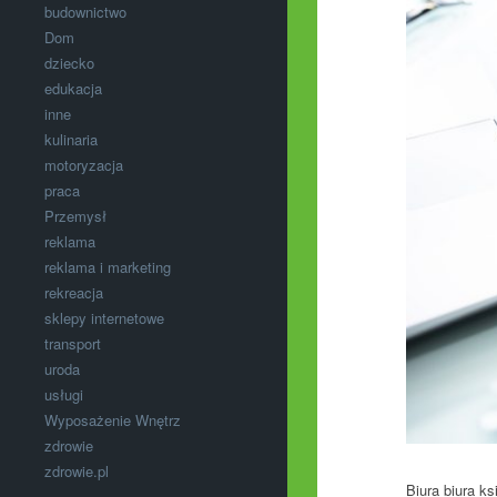
budownictwo
Dom
dziecko
edukacja
inne
kulinaria
motoryzacja
praca
Przemysł
reklama
reklama i marketing
rekreacja
sklepy internetowe
transport
uroda
usługi
Wyposażenie Wnętrz
zdrowie
zdrowie.pl
Biura biura k