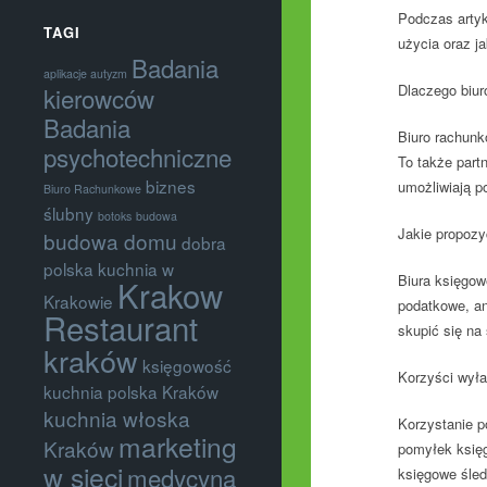
Podczas artyk
TAGI
użycia oraz j
Badania
aplikacje autyzm
Dlaczego biur
kierowców
Badania
Biuro rachunk
psychotechniczne
To także part
biznes
umożliwiają p
Biuro Rachunkowe
ślubny
botoks
budowa
Jakie propozy
budowa domu
dobra
polska kuchnia w
Biura księgow
Krakow
Krakowie
podatkowe, an
Restaurant
skupić się na
kraków
księgowość
Korzyści wyła
kuchnia polska Kraków
kuchnia włoska
Korzystanie p
marketing
Kraków
pomyłek księg
w sieci
medycyna
księgowe śled