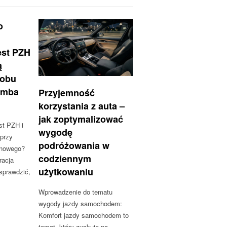
o
est PZH
ą
robu
amba
Przyjemność
korzystania z auta –
jak zoptymalizować
st PZH i
wygodę
 przy
podróżowania w
onowego?
codziennym
racja
użytkowaniu
sprawdzić,
Wprowadzenie do tematu
wygody jazdy samochodem:
Komfort jazdy samochodem to
temat, który zyskuje na