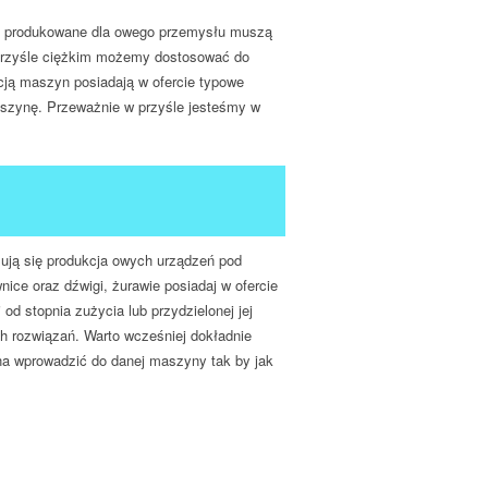
ny produkowane dla owego przemysłu muszą
przyśle ciężkim możemy dostosować do
cją maszyn posiadają w ofercie typowe
aszynę. Przeważnie w przyśle jesteśmy w
mują się produkcja owych urządzeń pod
ice oraz dźwigi, żurawie posiadaj w ofercie
 stopnia zużycia lub przydzielonej jej
ch rozwiązań. Warto wcześniej dokładnie
żna wprowadzić do danej maszyny tak by jak