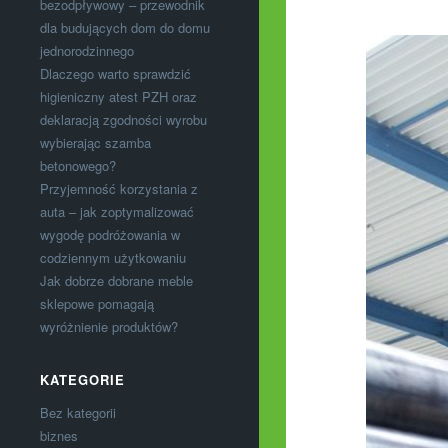
bezodpływowy – przewodnik
dla budujących dom do domu
jednorodzinnego
Dlaczego warto sprawdzić
higieniczny atest PZH oraz
deklaracją zgodności wyrobu
wybierając szamba
betonowego?
Przyjemność korzystania z
auta – jak zoptymalizować
wygodę podróżowania w
codziennym użytkowaniu
Jak dobrze dobrane meble
sklepowe pomagają
wyróżnienie produktów?
KATEGORIE
Bez kategorii
biznes