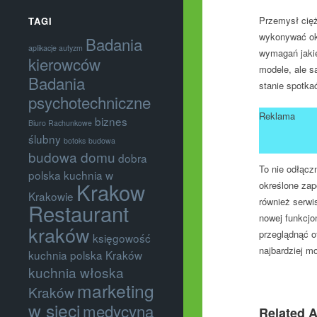
Przemysł cię
TAGI
wykonywać ok
Badania
aplikacje autyzm
wymagań jakie
kierowców
modele, ale s
Badania
stanie spotka
psychotechniczne
Reklama
biznes
Biuro Rachunkowe
ślubny
botoks
budowa
budowa domu
dobra
To nie odłącz
polska kuchnia w
Krakow
określone zap
Krakowie
również serwi
Restaurant
nowej funkcjo
kraków
przeglądnąć o
księgowość
najbardziej m
kuchnia polska Kraków
kuchnia włoska
marketing
Kraków
w sieci
medycyna
Related A