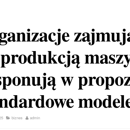
ganizacje zajmuj
ę produkcją masz
sponują w propoz
andardowe model
25
biznes
admin