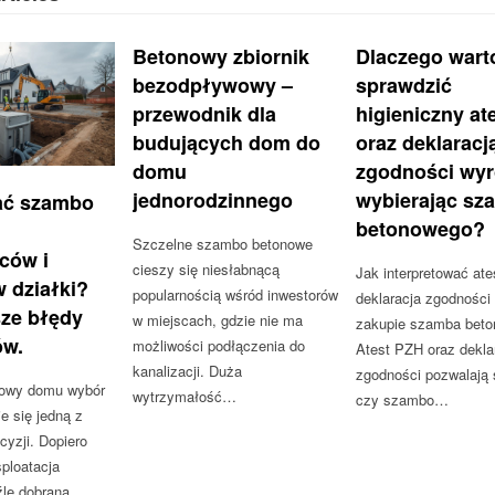
Betonowy zbiornik
Dlaczego wart
bezodpływowy –
sprawdzić
przewodnik dla
higieniczny at
budujących dom do
oraz deklaracj
domu
zgodności wy
jednorodzinnego
wybierając sz
ać szambo
betonowego?
Szczelne szambo betonowe
ców i
cieszy się niesłabnącą
Jak interpretować ate
 działki?
popularnością wśród inwestorów
deklaracja zgodności
sze błędy
w miejscach, gdzie nie ma
zakupie szamba bet
ów.
możliwości podłączenia do
Atest PZH oraz dekla
kanalizacji. Duża
zgodności pozwalają 
dowy domu wybór
wytrzymałość…
czy szambo…
 się jedną z
cyzji. Dopiero
ploatacja
źle dobrana