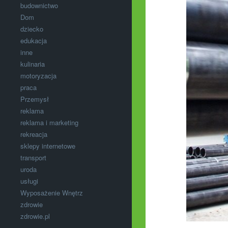
budownictwo
Dom
dziecko
edukacja
inne
kulinaria
motoryzacja
praca
Przemysł
reklama
reklama i marketing
rekreacja
sklepy internetowe
transport
uroda
usługi
Wyposażenie Wnętrz
zdrowie
zdrowie.pl