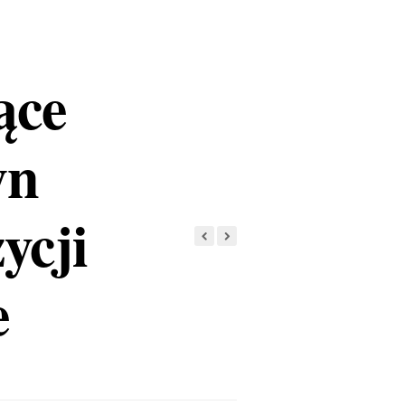
ące
yn
ycji
e