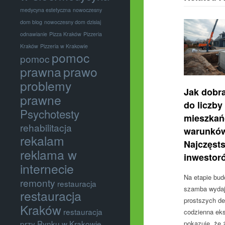
medycyna estetyczna
nowoczesny
dom blog
nowoczesny dom dzisiaj
odnawianie
Pizza Kraków
Pizzeria
Kraków
Pizzeria w Krakowie
pomoc
pomoc
prawna
prawo
problemy
Jak dobr
prawne
do liczby
Psychotesty
mieszkań
rehabilitacja
warunków
rekalam
Najczęst
reklama w
inwestor
internecie
Na etapie bu
remonty
restauracja
szamba wydaje
restauracja
prostszych de
Kraków
restauracja
codzienna eks
przy Rynku w Krakowie
pokazuje, że 