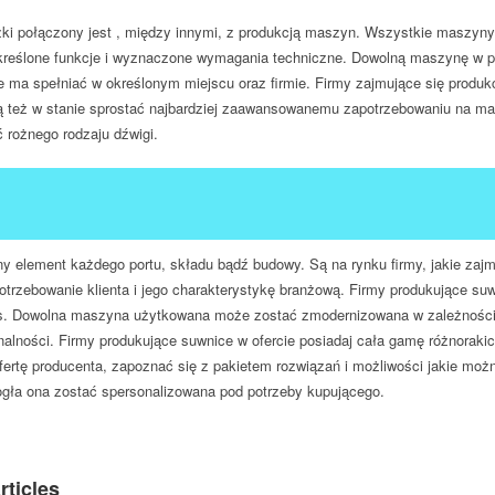
żki połączony jest , między innymi, z produkcją maszyn. Wszystkie maszy
reślone funkcje i wyznaczone wymagania techniczne. Dowolną maszynę w 
 ma spełniać w określonym miejscu oraz firmie. Firmy zajmujące się produk
ą też w stanie sprostać najbardziej zaawansowanemu zapotrzebowaniu na m
ć rożnego rodzaju dźwigi.
ny element każdego portu, składu bądź budowy. Są na rynku firmy, jakie zaj
otrzebowanie klienta i jego charakterystykę branżową. Firmy produkujące suwn
s. Dowolna maszyna użytkowana może zostać zmodernizowana w zależności od
nalności. Firmy produkujące suwnice w ofercie posiadaj cała gamę różnoraki
fertę producenta, zapoznać się z pakietem rozwiązań i możliwości jakie mo
ogła ona zostać spersonalizowana pod potrzeby kupującego.
rticles