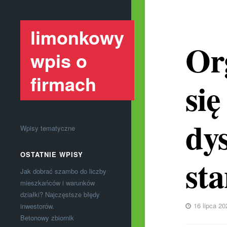
limonkowy
Or
wpis o
firmach
si
dy
Wpisy tematyczne
OSTATNIE WPISY
st
Jak dobrać szambo do liczby
mieszkańców i warunków
działki? Najczęstsze błędy
16 lipca 20
inwestorów.
Betonowy zbiornik