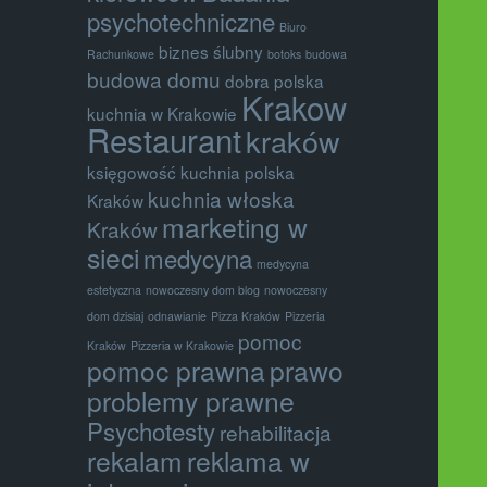
psychotechniczne
Biuro
biznes ślubny
Rachunkowe
botoks
budowa
budowa domu
dobra polska
Krakow
kuchnia w Krakowie
Restaurant
kraków
księgowość
kuchnia polska
kuchnia włoska
Kraków
marketing w
Kraków
sieci
medycyna
medycyna
estetyczna
nowoczesny dom blog
nowoczesny
dom dzisiaj
odnawianie
Pizza Kraków
Pizzeria
pomoc
Kraków
Pizzeria w Krakowie
pomoc prawna
prawo
problemy prawne
Psychotesty
rehabilitacja
rekalam
reklama w