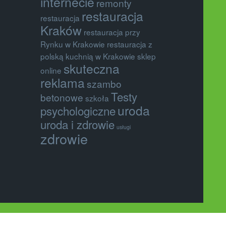
internecie
remonty
restauracja
restauracja
Kraków
restauracja przy
Rynku w Krakowie
restauracja z
polską kuchnią w Krakowie
sklep
skuteczna
online
reklama
szambo
Testy
betonowe
szkoła
uroda
psychologiczne
uroda i zdrowie
usługi
zdrowie