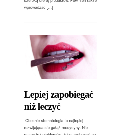
szeroką ofertę produktów. Powinien także
wprowadzać […]
Lepiej zapobiegać
niż leczyć
Obecnie stomatologia to najlepiej
rozwijająca sie gałąź medycyny. Nie
mamy już problemów, żeby zachować na