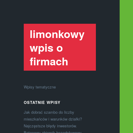
limonkowy
wpis o
firmach
Wpisy tematyczne
OSTATNIE WPISY
Jak dobrać szambo do liczby
mieszkańców i warunków działki?
Najczęstsze błędy inwestorów.
Betonowy zbiornik bezodpływowy –