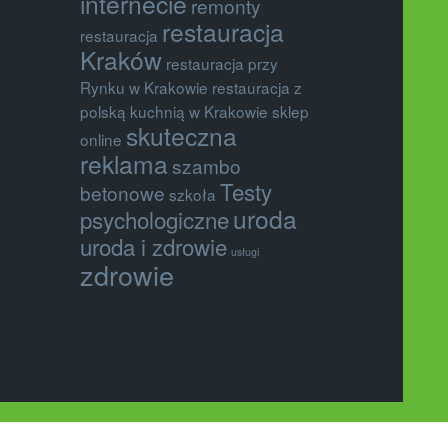
internecie
remonty
restauracja
restauracja
Kraków
restauracja przy
Rynku w Krakowie
restauracja z
polską kuchnią w Krakowie
sklep
skuteczna
online
reklama
szambo
Testy
betonowe
szkoła
uroda
psychologiczne
uroda i zdrowie
usługi
zdrowie