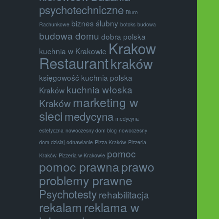
psychotechniczne
Biuro
biznes ślubny
Rachunkowe
botoks
budowa
budowa domu
dobra polska
Krakow
kuchnia w Krakowie
Restaurant
kraków
księgowość
kuchnia polska
kuchnia włoska
Kraków
marketing w
Kraków
sieci
medycyna
medycyna
estetyczna
nowoczesny dom blog
nowoczesny
dom dzisiaj
odnawianie
Pizza Kraków
Pizzeria
pomoc
Kraków
Pizzeria w Krakowie
pomoc prawna
prawo
problemy prawne
Psychotesty
rehabilitacja
rekalam
reklama w