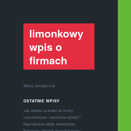
limonkowy
wpis o
firmach
Wpisy tematyczne
OSTATNIE WPISY
Jak dobrać szambo do liczby
mieszkańców i warunków działki?
Najczęstsze błędy inwestorów.
Betonowy zbiornik bezodpływowy –