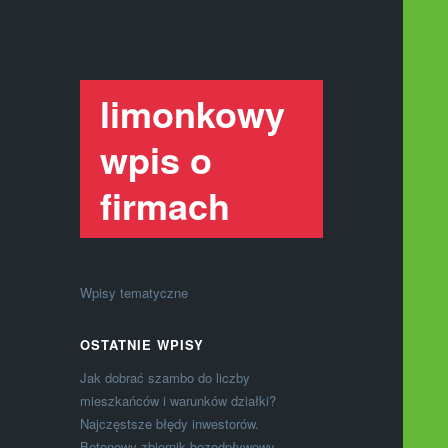
limonkowy
wpis o
firmach
Wpisy tematyczne
OSTATNIE WPISY
Jak dobrać szambo do liczby
mieszkańców i warunków działki?
Najczęstsze błędy inwestorów.
Betonowy zbiornik bezodpływowy –