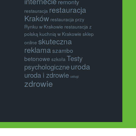
internecie
remonty
restauracja
restauracja
Kraków
restauracja przy
Rynku w Krakowie
restauracja z
polską kuchnią w Krakowie
sklep
skuteczna
online
reklama
szambo
Testy
betonowe
szkoła
uroda
psychologiczne
uroda i zdrowie
usługi
zdrowie