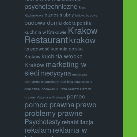
psychotechniczne
Biuro
biznes ślubny
Rachunkowe
botoks
budowa
budowa domu
dobra polska
Krakow
kuchnia w Krakowie
Restaurant
kraków
księgowość
kuchnia polska
kuchnia włoska
Kraków
marketing w
Kraków
sieci
medycyna
medycyna
estetyczna
nowoczesny dom blog
nowoczesny
dom dzisiaj
odnawianie
Pizza Kraków
Pizzeria
pomoc
Kraków
Pizzeria w Krakowie
pomoc prawna
prawo
problemy prawne
Psychotesty
rehabilitacja
rekalam
reklama w