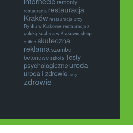
internecie
remonty
restauracja
restauracja
Kraków
restauracja przy
Rynku w Krakowie
restauracja z
polską kuchnią w Krakowie
sklep
skuteczna
online
reklama
szambo
Testy
betonowe
szkoła
uroda
psychologiczne
uroda i zdrowie
usługi
zdrowie