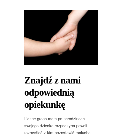
Znajdź z nami
odpowiednią
opiekunkę
Liczne grono mam po narodzinach
swojego dziecka rozpoczyna powoli
rozmyślać z kim pozostawić malucha