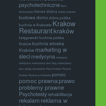
psychotechniczne
Biuro
biznes ślubny
Rachunkowe
botoks
budowa
budowa domu
dobra polska
Krakow
kuchnia w Krakowie
Restaurant
kraków
księgowość
kuchnia polska
kuchnia włoska
Kraków
marketing w
Kraków
sieci
medycyna
medycyna
estetyczna
nowoczesny dom blog
nowoczesny
dom dzisiaj
odnawianie
Pizza Kraków
Pizzeria
pomoc
Kraków
Pizzeria w Krakowie
pomoc prawna
prawo
problemy prawne
Psychotesty
rehabilitacja
rekalam
reklama w