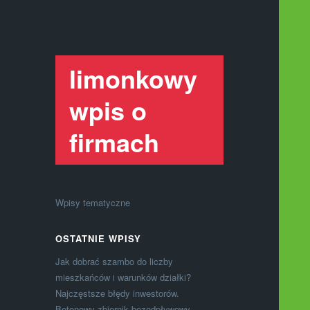
limonkowy
wpis o
firmach
Wpisy tematyczne
OSTATNIE WPISY
Jak dobrać szambo do liczby
mieszkańców i warunków działki?
Najczęstsze błędy inwestorów.
Betonowy zbiornik bezodpływowy –