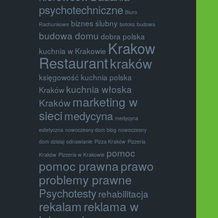
psychotechniczne
Biuro
biznes ślubny
Rachunkowe
botoks
budowa
budowa domu
dobra polska
Krakow
kuchnia w Krakowie
Restaurant
kraków
księgowość
kuchnia polska
kuchnia włoska
Kraków
marketing w
Kraków
sieci
medycyna
medycyna
estetyczna
nowoczesny dom blog
nowoczesny
dom dzisiaj
odnawianie
Pizza Kraków
Pizzeria
pomoc
Kraków
Pizzeria w Krakowie
pomoc prawna
prawo
problemy prawne
Psychotesty
rehabilitacja
rekalam
reklama w