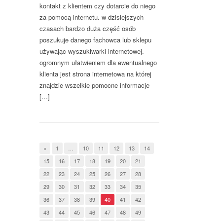
kontakt z klientem czy dotarcie do niego
za pomocą internetu. w dzisiejszych
czasach bardzo duża część osób
poszukuje danego fachowca lub sklepu
używając wyszukiwarki internetowej.
ogromnym ułatwieniem dla ewentualnego
klienta jest strona internetowa na której
znajdzie wszelkie pomocne informacje
[…]
«
1
…
10
11
12
13
14
15
16
17
18
19
20
21
22
23
24
25
26
27
28
29
30
31
32
33
34
35
36
37
38
39
40
41
42
43
44
45
46
47
48
49