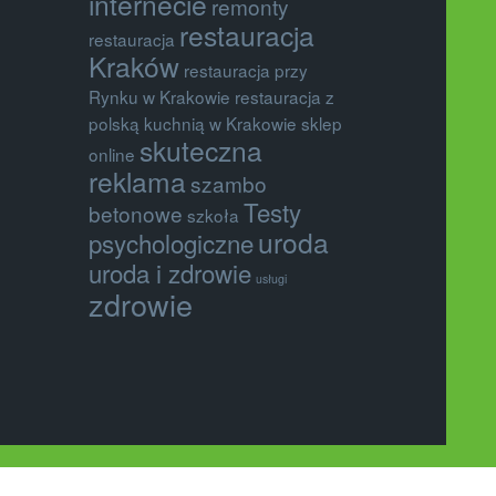
internecie
remonty
restauracja
restauracja
Kraków
restauracja przy
Rynku w Krakowie
restauracja z
polską kuchnią w Krakowie
sklep
skuteczna
online
reklama
szambo
Testy
betonowe
szkoła
uroda
psychologiczne
uroda i zdrowie
usługi
zdrowie