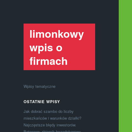
limonkowy
wpis o
firmach
Wpisy tematyczne
OSTATNIE WPISY
Jak dobrać szambo do liczby
mieszkańców i warunków działki?
Najczęstsze błędy inwestorów.
Betonowy zbiornik bezodpływowy –