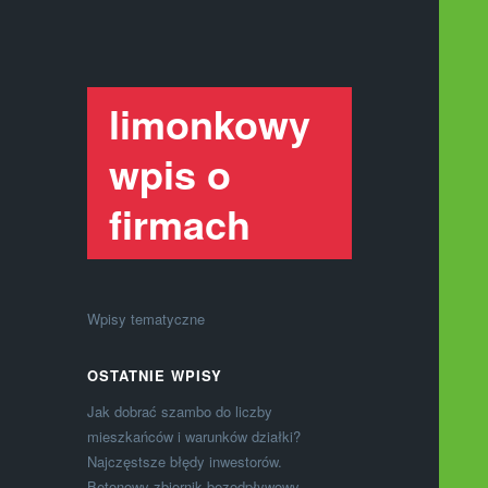
limonkowy
wpis o
firmach
Wpisy tematyczne
OSTATNIE WPISY
Jak dobrać szambo do liczby
mieszkańców i warunków działki?
Najczęstsze błędy inwestorów.
Betonowy zbiornik bezodpływowy –