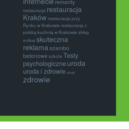
internecie
remonty
restauracja
restauracja
Kraków
restauracja przy
Rynku w Krakowie
restauracja z
polską kuchnią w Krakowie
sklep
skuteczna
online
reklama
szambo
Testy
betonowe
szkoła
uroda
psychologiczne
uroda i zdrowie
usługi
zdrowie