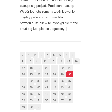
planuje się podjąć. Producent naczep
Wybór jest obszerny, a zróżnicowanie
między pojedynczymi modelami
powoduje, iż laik w tej dyscyplinie może
czuć się kompletnie zagubiony. […]
«
1
2
3
4
5
6
7
8
9
10
11
12
13
14
15
16
17
18
19
20
21
22
23
24
25
26
27
28
29
30
31
32
33
34
35
36
37
38
39
40
41
42
43
44
45
46
47
48
49
50
51
52
53
54
55
56
57
58
59
60
»