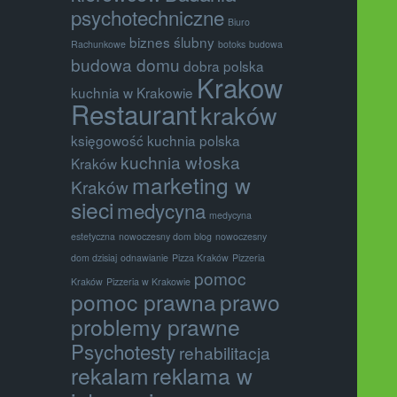
psychotechniczne
Biuro
biznes ślubny
Rachunkowe
botoks
budowa
budowa domu
dobra polska
Krakow
kuchnia w Krakowie
Restaurant
kraków
księgowość
kuchnia polska
kuchnia włoska
Kraków
marketing w
Kraków
sieci
medycyna
medycyna
estetyczna
nowoczesny dom blog
nowoczesny
dom dzisiaj
odnawianie
Pizza Kraków
Pizzeria
pomoc
Kraków
Pizzeria w Krakowie
pomoc prawna
prawo
problemy prawne
Psychotesty
rehabilitacja
rekalam
reklama w